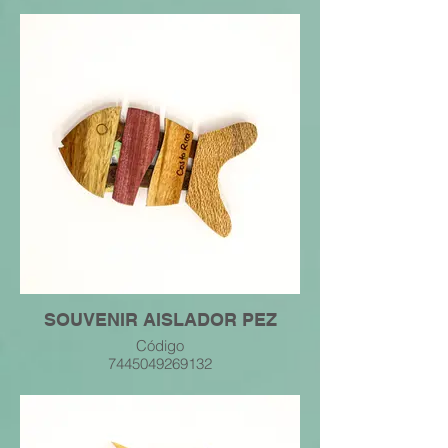
7445049269156
SOUVENIR AISLADOR PEZ
Código
7445049269132