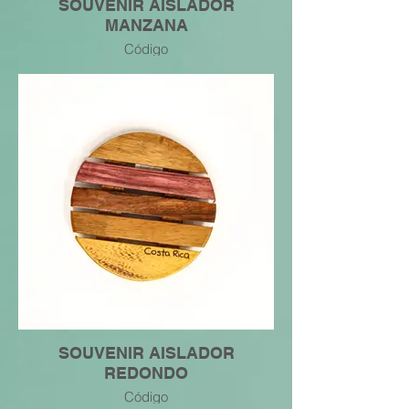
SOUVENIR AISLADOR
MANZANA
Código
7445049269163
SOUVENIR AISLADOR
REDONDO
Código