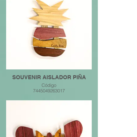
SOUVENIR AISLADOR PIÑA
Código
7445049263017