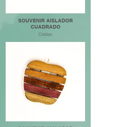
SOUVENIR AISLADOR
CUADRADO
Código
7445049269149