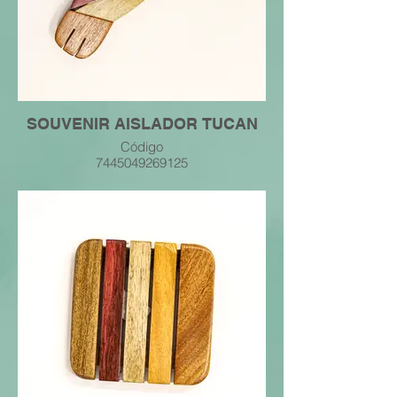
SOUVENIR AISLADOR TUCAN
Código
7445049269125