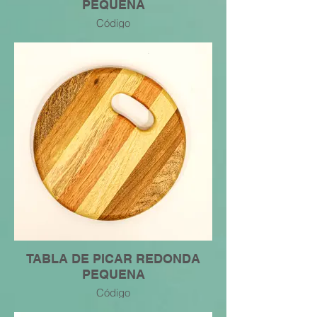
PEQUENA
Código
7445049226890
TABLA DE PICAR REDONDA
PEQUENA
Código
7445049217560