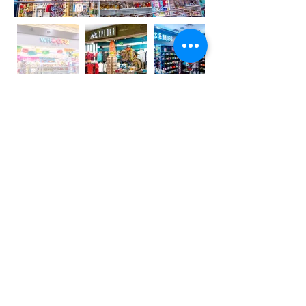
CONVENIENCIA
PARA
LLEVAR
Y
Nuestros conceptos "Para llevar" en los
aeropuertos se centran en ofrecer una
amplia variedad de productos envasados
para viajeros en movimiento, incluyendo
refrescos, bebidas, opciones de aperitivos
como sándwiches, galletas, café, chocolate y
bocadillos salados.
Estos espacios comerciales están diseñados
para ofrecer opciones prácticas para viajar, ya
sea antes de abordar el vuelo o durante el
trayecto en avión.
La idea principal es brindar