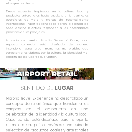
el viajero moderno.
Desde souvenirs inspirados en la cultura local y
productos artesanales hasta snacks premium, artículos
esenciales de viaje y marcas de reconocimiento
internacional, nuestras tiendas celebran la esencia de
cada destino mientras responden a las necesidades
prácticas de los pasajeros.
A través de nuestra filosofía Sense of Place, cada
espacio comercial está diseñado de manera
intencional para crear momentos memorables que
conectan a los viajeros con la cultura, la identidad y el
espíritu de los lugares que visitan.
LUGAR
SENTIDO DE
Morpho Travel Experience ha desarrollado un
concepto de retail único que transforma las
compras en el aeropuerto en una
celebración de la identidad y la cultura local.
Cada tienda está diseñada para reflejar la
esencia de su país a través de una cuidada
selección de productos locales y artesanales