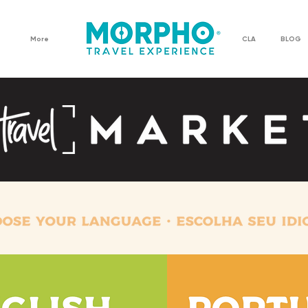
More
CLA
BLOG