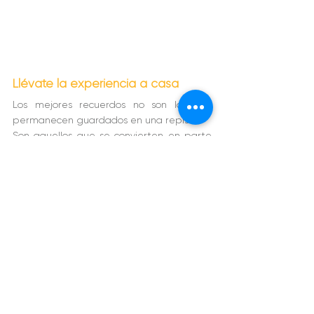
Llévate la experiencia a casa
Los mejores recuerdos no son los que 
permanecen guardados en una repisa.
Son aquellos que se convierten en parte 
de tu vida.
Ya sea un hoodie inspirado en la selva 
tropical, una camiseta gráfica dedicada al 
icónico perezoso o un diseño que 
transmite el espíritu del 
Pura Vida
, esta 
colección te permite llevar un pedazo de 
Costa Rica contigo, dondequiera que te 
lleve tu próximo viaje.